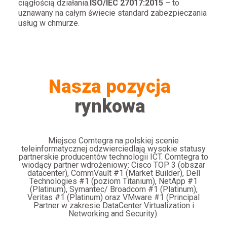
ciągłością działania.
ISO/IEC 27017:2015
– to
uznawany na całym świecie standard zabezpieczania
usług w chmurze.
Nasza pozycja
rynkowa
Miejsce Comtegra na polskiej scenie
teleinformatycznej odzwierciedlają wysokie statusy
partnerskie producentów technologii ICT. Comtegra to
wiodący partner wdrożeniowy: Cisco TOP 3 (obszar
datacenter), CommVault #1 (Market Builder), Dell
Technologies #1 (poziom Titanium), NetApp #1
(Platinum), Symantec/ Broadcom #1 (Platinum),
Veritas #1 (Platinum) oraz VMware #1 (Principal
Partner w zakresie DataCenter Virtualization i
Networking and Security).