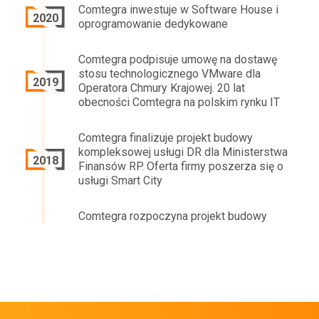
Comtegra inwestuje w Software House i
2020
oprogramowanie dedykowane
Comtegra podpisuje umowę na dostawę
stosu technologicznego VMware dla
2019
Operatora Chmury Krajowej. 20 lat
obecności Comtegra na polskim rynku IT
Comtegra finalizuje projekt budowy
kompleksowej usługi DR dla Ministerstwa
2018
Finansów RP. Oferta firmy poszerza się o
usługi Smart City
Comtegra rozpoczyna projekt budowy
kompleksowej usługi DRC dla
2017
Ministerstwa Finansów RP. Łączna
wartość umowy to ponad 55,5 mln PLN
Comtegra realizuje projekt budowy
największego w Polsce systemu BigData.